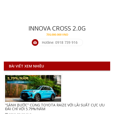
INNOVA CROSS 2.0G
730,000.000
VND
Hotline: 0918 739 916
BÀI VIẾT XEM NHIỀU
“SÁNH BƯỚC” CÙNG TOYOTA RAIZE VỚI LÃI SUẤT CỰC ƯU
ĐÃI CHỈ VỚI 5.79%/NĂM