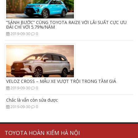
“SÁNH BƯỚC” CÙNG TOYOTA RAIZE VỚI LÃI SUẤT CỰC ƯU
ĐÃI CHỈ VỚI 5.79%/NĂM
2019-09-30
0
VELOZ CROSS – MẪU XE VƯỢT TRỘI TRONG TẦM GIÁ
2019-09-30
0
Chắc là vẫn còn sửa được
2019-09-30
0
tủ
thiết
chống
thiết
TOYOTA HOÀN KIẾM HÀ NỘI
cắt
bị
sét
bị