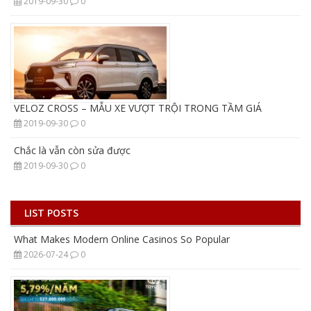
2019-09-30
0
VELOZ CROSS – MẪU XE VƯỢT TRỘI TRONG TẦM GIÁ
2019-09-30
0
Chắc là vẫn còn sửa được
2019-09-30
0
LIST POSTS
What Makes Modern Online Casinos So Popular
2026-07-24
0