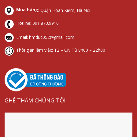
lọc
chống
lan
cắt
Mua hàng
: Quận Hoàn Kiếm, Hà Nội
sét
sét
truyền
lọc
lan
sét
Hotline:
091.873.9916
truyền
Email: hmduc052@gmail.com
Thời gian làm việc: T2 – CN Từ 8h00 – 22h00
GHÉ THĂM CHÚNG TÔI