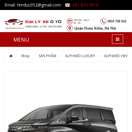
☎
Email: Hmduc052@gmail.com
:
091 873 9916
MENU
Shop
SẢN PHẨM
ALPHARD LUXURY
ALPHARD HEV