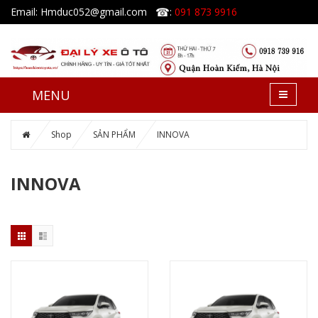
☎
Email: Hmduc052@gmail.com
:
091 873 9916
MENU
Shop
SẢN PHẨM
INNOVA
INNOVA