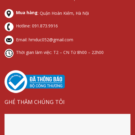
cắt
bị
sét
bị
lọc
chống
lan
cắt
Mua hàng
: Quận Hoàn Kiếm, Hà Nội
sét
sét
truyền
lọc
lan
sét
Hotline:
091.873.9916
truyền
Email: hmduc052@gmail.com
Thời gian làm việc: T2 – CN Từ 8h00 – 22h00
GHÉ THĂM CHÚNG TÔI