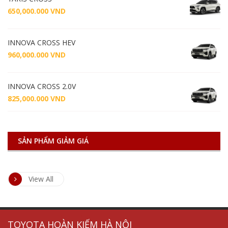
650,000.000
VND
INNOVA CROSS HEV
960,000.000
VND
INNOVA CROSS 2.0V
825,000.000
VND
SẢN PHẨM GIẢM GIÁ
View All
tủ
thiết
chống
thiết
TOYOTA HOÀN KIẾM HÀ NỘI