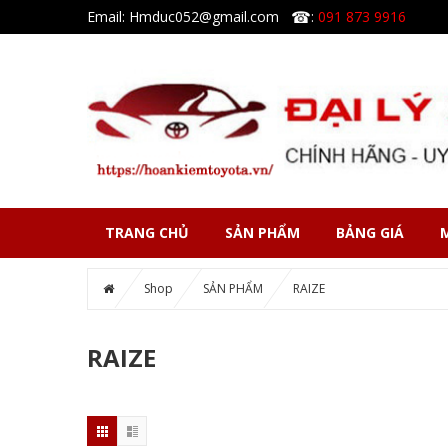
☎
Email: Hmduc052@gmail.com
:
091 873 9916
TRANG CHỦ
SẢN PHẨM
BẢNG GIÁ
Shop
SẢN PHẨM
RAIZE
RAIZE