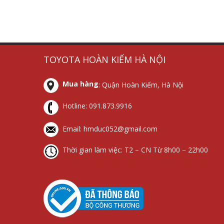
tủ
thiết
chống
thiết
TOYOTA HOÀN KIẾM HÀ NỘI
cắt
bị
sét
bị
lọc
chống
lan
cắt
Mua hàng
: Quận Hoàn Kiếm, Hà Nội
sét
sét
truyền
lọc
lan
sét
Hotline:
091.873.9916
truyền
Email: hmduc052@gmail.com
Thời gian làm việc: T2 – CN Từ 8h00 – 22h00