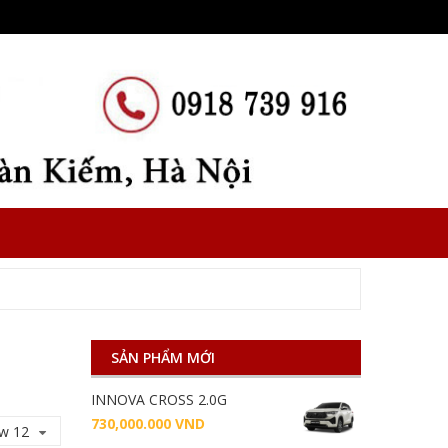
SẢN PHẨM MỚI
INNOVA CROSS 2.0G
730,000.000
VND
w 12