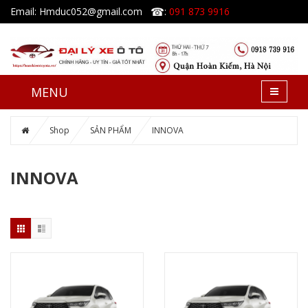
☎
Email: Hmduc052@gmail.com
:
091 873 9916
MENU
Shop
SẢN PHẨM
INNOVA
INNOVA