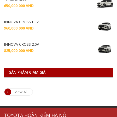
650,000.000
VND
INNOVA CROSS HEV
960,000.000
VND
INNOVA CROSS 2.0V
825,000.000
VND
SẢN PHẨM GIẢM GIÁ
View All
tủ
thiết
chống
thiết
TOYOTA HOÀN KIẾM HÀ NỘI