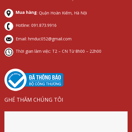
cắt
bị
sét
bị
lọc
chống
lan
cắt
Mua hàng
: Quận Hoàn Kiếm, Hà Nội
sét
sét
truyền
lọc
lan
sét
Hotline:
091.873.9916
truyền
Email: hmduc052@gmail.com
Thời gian làm việc: T2 – CN Từ 8h00 – 22h00
GHÉ THĂM CHÚNG TÔI