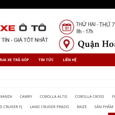
MUA XE TRẢ GÓP
TIN TỨC
LIÊN HỆ
AVANZA
CAMRY
COROLLA ALTIS
COROLLA CROSS
F
D CRUISER FJ
LAND CRUISER PRADO
RAIZE
SẢN PHẨM