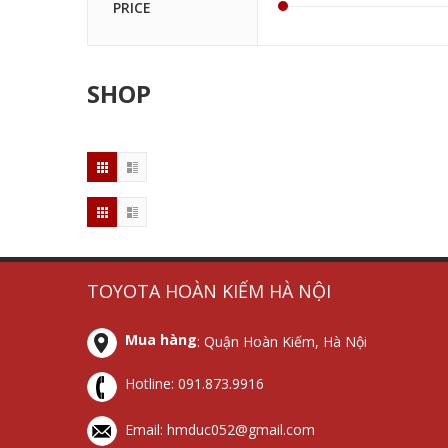
PRICE
SHOP
tủ
thiết
chống
thiết
TOYOTA HOÀN KIẾM HÀ NỘI
cắt
bị
sét
bị
lọc
chống
lan
cắt
Mua hàng
: Quận Hoàn Kiếm, Hà Nội
sét
sét
truyền
lọc
lan
sét
Hotline:
091.873.9916
truyền
Email: hmduc052@gmail.com