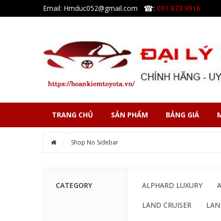
☎
Email: Hmduc052@gmail.com
:
091 873 9916
TRANG CHỦ
SẢN PHẨM
BẢNG GIÁ
Shop No Sidebar
CATEGORY
ALPHARD LUXURY
LAND CRUISER
LAN