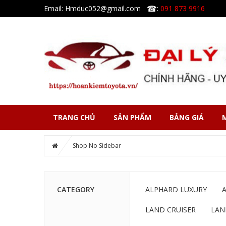
☎
Email: Hmduc052@gmail.com
:
091 873 9916
TRANG CHỦ
SẢN PHẨM
BẢNG GIÁ
Shop No Sidebar
CATEGORY
ALPHARD LUXURY
LAND CRUISER
LAN