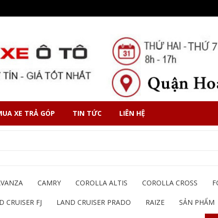
MUA XE TRẢ GÓP
TIN TỨC
LIÊN HỆ
AVANZA
CAMRY
COROLLA ALTIS
COROLLA CROSS
F
D CRUISER FJ
LAND CRUISER PRADO
RAIZE
SẢN PHẨM