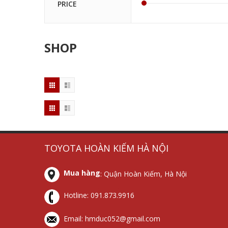
PRICE
SHOP
tủ
thiết
chống
thiết
TOYOTA HOÀN KIẾM HÀ NỘI
cắt
bị
sét
bị
lọc
chống
lan
cắt
Mua hàng
: Quận Hoàn Kiếm, Hà Nội
sét
sét
truyền
lọc
lan
sét
Hotline:
091.873.9916
truyền
Email: hmduc052@gmail.com